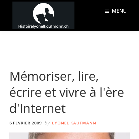
Passer
Passer
MENU
au
à
contenu
la
Histoire
principal
barre
Lyonel
latérale
Kaufmann
principale
Mémoriser, lire,
écrire et vivre à l'ère
d'Internet
by
6 FÉVRIER 2009
LYONEL KAUFMANN