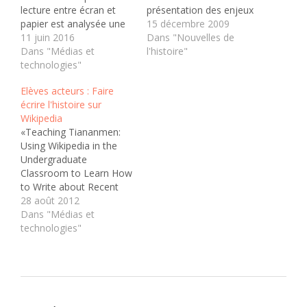
lecture entre écran et
présentation des enjeux
papier est analysée une
de l'écriture web est
15 décembre 2009
fois de plus. Une étude
11 juin 2016
destinée en premier lieu
Dans "Nouvelles de
suggère en effet que les
Dans "Médias et
aux journalistes et aux
l'histoire"
deux pratiques seraient
technologies"
médias. Cependant, il y a
en réalité
une foule d'éléments
Elèves acteurs : Faire
complémentaires, parce
intéressants pour une
écrire l'histoire sur
qu’elles apportent
pratique en classe des
Wikipedia
chacune des éléments
médias électroniques et
«Teaching Tiananmen:
distincts aux lecteurs.
du web 2.0 en…
Using Wikipedia in the
Deux types de
Undergraduate
mémorisation et
Classroom to Learn How
d’apprentissage
to Write about Recent
seraient…
History» offre un bel
28 août 2012
exemple d'un projet
Dans "Médias et
éducatif qui ne vise pas
technologies"
à piéger les élèves, mais
à les former à l'utilisation
des médias sociaux en
classe d'histoire. Un
nouvel exemple, après