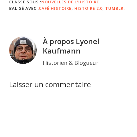
les blogs et la
CLASSÉ SOUS :
NOUVELLES DE L'HISTOIRE
dissertation, que…
BALISÉ AVEC :
CAFÉ HISTOIRE
,
HISTOIRE 2.0
,
TUMBLR.
À propos
Lyonel
Kaufmann
Historien & Blogueur
Interactions
Laisser un commentaire
du
lecteur