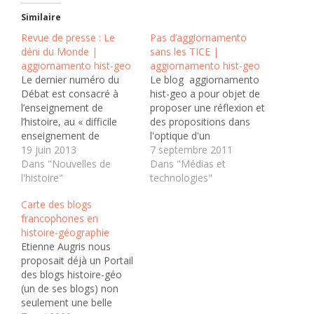
Similaire
Revue de presse : Le
Pas d’aggiornamento
déni du Monde |
sans les TICE |
aggiornamento hist-geo
aggiornamento hist-geo
Le dernier numéro du
Le blog aggiornamento
Débat est consacré à
hist-geo a pour objet de
l’enseignement de
proposer une réflexion et
l’histoire, au « difficile
des propositions dans
enseignement de
l'optique d'un
l’histoire ». Car telle est la
19 juin 2013
renouvellement en
7 septembre 2011
question/affirmation
Dans "Nouvelles de
France de
Dans "Médias et
posée par Pierre Nora à
l'histoire"
l'enseignement de
technologies"
l’orée de son éditorial : «
l'histoire et de la
Carte des blogs
Pourquoi est-il devenu si
géographie scolaires et
francophones en
difficile d’enseigner
universitaires. L'un de
histoire-géographie
l’histoire dans les classes
ces objectif principaux
Etienne Augris nous
du primaire et du
est de permettre
proposait déjà un Portail
secondaire ?…
l'organisation d'assises
des blogs histoire-géo
pour un aggiornamento
(un de ses blogs) non
de l'enseignement de
seulement une belle
l'histoire-géographie,