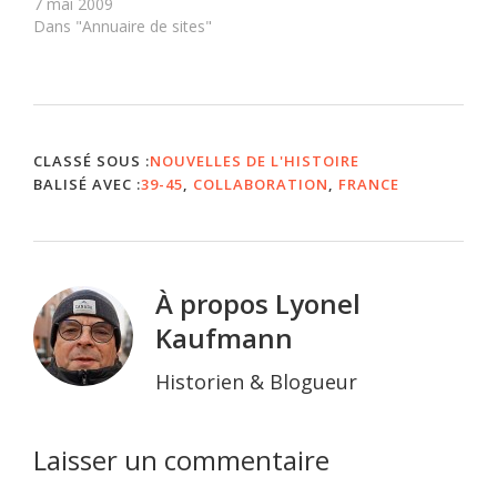
brochette de blogs
7 mai 2009
prévues en…
consacrés à l'histoire-
Dans "Annuaire de sites"
géographie au collège,
mais également la tenue
à jour de leurs dernières
publications. Désormais,
il a ajouté à sa palette
une cartographie,
CLASSÉ SOUS :
NOUVELLES DE L'HISTOIRE
réalisée avec Google
BALISÉ AVEC :
39-45
,
COLLABORATION
,
FRANCE
Maps, des…
À propos
Lyonel
Kaufmann
Historien & Blogueur
Interactions
Laisser un commentaire