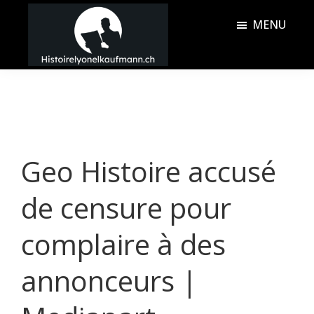
Passer
Passer
MENU
au
à
contenu
la
Histoire
principal
barre
Lyonel
latérale
Kaufmann
principale
Geo Histoire accusé
de censure pour
complaire à des
annonceurs |