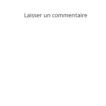
Interactions
Laisser un commentaire
du
lecteur