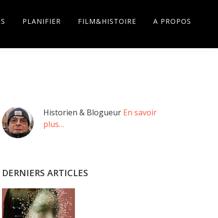
RS
PLANIFIER
FILM&HISTOIRE
A PROPOS
Barre
Historien & Blogueur
En savoir
plus…
latérale
principale
DERNIERS ARTICLES