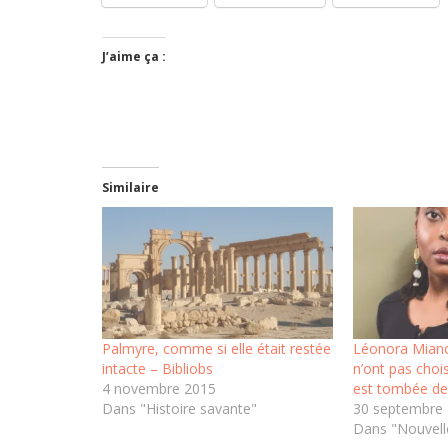
J’aime ça :
Similaire
Palmyre, comme si elle était restée
Léonora Miano 
intacte – Bibliobs
n’ont pas chois
4 novembre 2015
est tombée des
Dans "Histoire savante"
30 septembre
Dans "Nouvelle