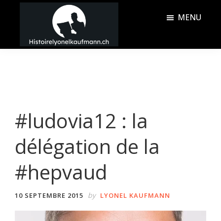
Passer
Passer
MENU
au
à
contenu
la
Histoire
principal
barre
Lyonel
latérale
Kaufmann
principale
#ludovia12 : la
délégation de la
#hepvaud
by
10 SEPTEMBRE 2015
LYONEL KAUFMANN