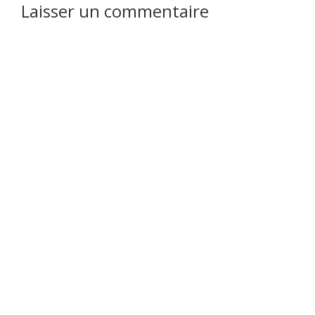
Interactions
Laisser un commentaire
du
lecteur