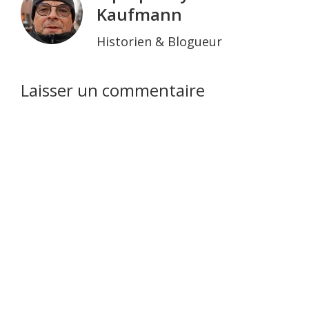
Kaufmann
Historien & Blogueur
Interactions
Laisser un commentaire
du
lecteur