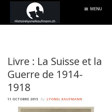
Passer
Passer
MENU
au
à
contenu
la
Histoire
principal
barre
Lyonel
latérale
Kaufmann
principale
Livre : La Suisse et la
Guerre de 1914-
1918
by
11 OCTOBRE 2015
LYONEL KAUFMANN