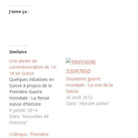
J’aime ça :
Similaire
Une année de
commémoration de 14-
18 en Suisse
Deuxième guerre
Quelques initiatives en
mondiale : La voix de la
Suisse à propos de la
Suisse
Première Guerre
20 août 2012
mondiale : La Revue
Dans "Histoire active"
suisse d'histoire
consacre son dernier
6 janvier 2014
numéro aux nouvelles
Dans "Nouvelles de
approches de la
l'histoire"
recherche suisse sur la
Colloque : Première
Première Guerre