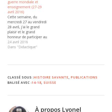
guerre mondiale et
mondiale. Déjà présenté
enseignement (27-29
ici, le site 14-18.ch
avril 2016)
propose d'explorer une
Cette semaine, du
série de cartes postales
mercredi 27 au vendredi
de la Première Guerre
28 avril, j'ai le grand
conservées…
plaisir et le grand
honneur de participer au
colloque «Première
24 avril 2016
guerre mondiale et
Dans "Didactique"
enseignement», organisé
au et par le Lycée
professionnel François
Mansart à Thizy-les-
Bourgs (France). Ce
colloque a reçu le label
CLASSÉ SOUS :
HISTOIRE SAVANTE
,
PUBLICATIONS
«Mission centenaire».
BALISÉ AVEC :
14-18
,
SUISSE
Concernant ce colloque,
celui-ci…
À propos
Lyonel