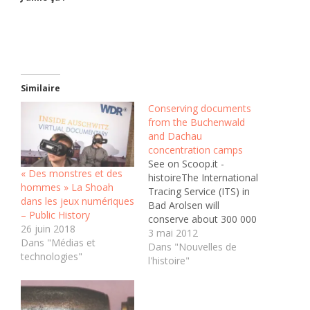
Similaire
Conserving documents
from the Buchenwald
and Dachau
concentration camps
See on Scoop.it -
« Des monstres et des
histoireThe International
hommes » La Shoah
Tracing Service (ITS) in
dans les jeux numériques
Bad Arolsen will
– Public History
conserve about 300 000
26 juin 2018
original documents from
3 mai 2012
Dans "Médias et
the Dachau
Dans "Nouvelles de
technologies"
concentration camp this
l'histoire"
year using the process of
mass deacidification. The
records in question were