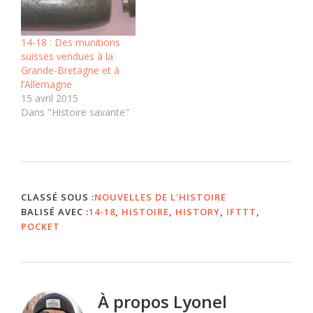
created between 1934
and 1945 and relate to
the registration of
14-18 : Des munitions
prisoners. The…
suisses vendues à la
Grande-Bretagne et à
l’Allemagne
15 avril 2015
Dans "Histoire savante"
CLASSÉ SOUS :
NOUVELLES DE L'HISTOIRE
BALISÉ AVEC :
14-18
,
HISTOIRE
,
HISTORY
,
IFTTT
,
POCKET
À propos
Lyonel