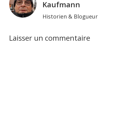
Kaufmann
Historien & Blogueur
Interactions
Laisser un commentaire
du
lecteur