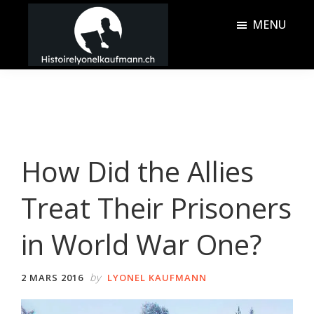
Passer
Passer
MENU
au
à
contenu
la
Histoire
principal
barre
Lyonel
latérale
Kaufmann
principale
How Did the Allies
Treat Their Prisoners
in World War One?
by
2 MARS 2016
LYONEL KAUFMANN