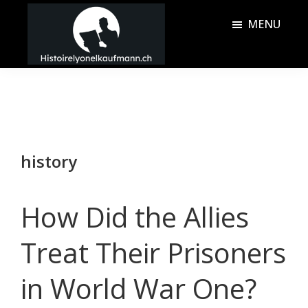
Passer
Passer
MENU
au
à
contenu
la
Histoire
principal
barre
Lyonel
latérale
Kaufmann
principale
history
How Did the Allies
Treat Their Prisoners
in World War One?