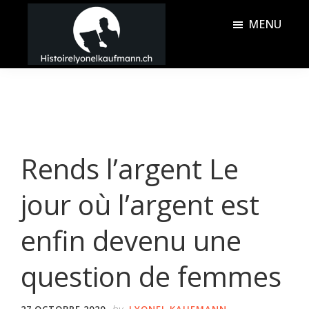
Passer
Passer
MENU
au
à
contenu
la
Histoire
principal
barre
Lyonel
latérale
Kaufmann
principale
Rends l’argent Le
jour où l’argent est
enfin devenu une
question de femmes
by
27 OCTOBRE 2020
LYONEL KAUFMANN