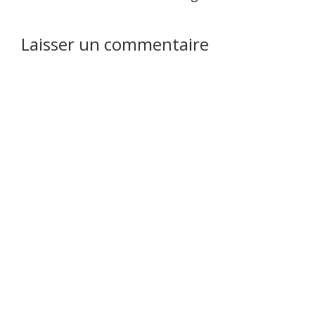
Interactions
Laisser un commentaire
du
lecteur