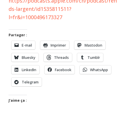
https://podcasts.apple.com/ch/podcast/ren
ds-largent/id1535811511?
l=fr&i=1000496173327
Partager :
E-mail
Imprimer
Mastodon
Bluesky
Threads
Tumblr
LinkedIn
Facebook
WhatsApp
Telegram
J’aime ça :