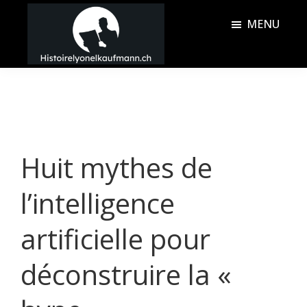
Passer
Passer
MENU
au
à
contenu
la
Histoire
principal
barre
Lyonel
latérale
Kaufmann
principale
Huit mythes de
l’intelligence
artificielle pour
déconstruire la «