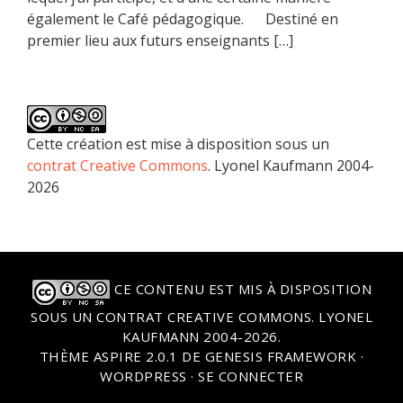
également le Café pédagogique. Destiné en
premier lieu aux futurs enseignants […]
Cette création est mise à disposition sous un
contrat Creative Commons
. Lyonel Kaufmann 2004-
2026
CE CONTENU EST MIS À DISPOSITION
SOUS UN
CONTRAT CREATIVE COMMONS
. LYONEL
KAUFMANN 2004-2026.
THÈME
ASPIRE 2.0.1
DE
GENESIS FRAMEWORK
·
WORDPRESS
·
SE CONNECTER