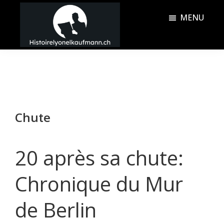
Passer
Passer
MENU
au
à
contenu
la
Histoire
principal
barre
Lyonel
latérale
Kaufmann
principale
Chute
20 après sa chute:
Chronique du Mur
de Berlin