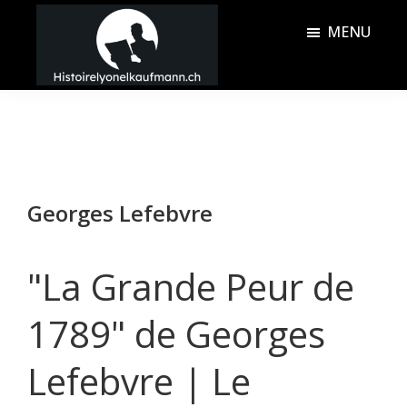
Passer
Passer
MENU
au
à
contenu
la
Histoire
principal
barre
Lyonel
latérale
Kaufmann
principale
Georges Lefebvre
"La Grande Peur de
1789" de Georges
Lefebvre | Le