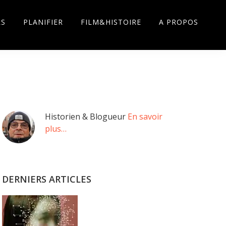
RS
PLANIFIER
FILM&HISTOIRE
A PROPOS
Barre
Historien & Blogueur
En savoir
plus…
latérale
principale
DERNIERS ARTICLES