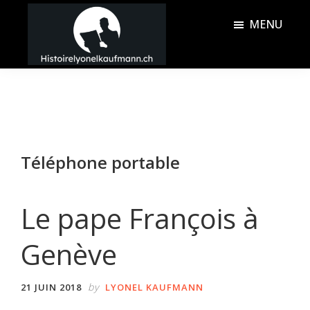
Passer
Passer
MENU
au
à
contenu
la
Histoire
principal
barre
Lyonel
latérale
Kaufmann
principale
Téléphone portable
Le pape François à
Genève
by
21 JUIN 2018
LYONEL KAUFMANN