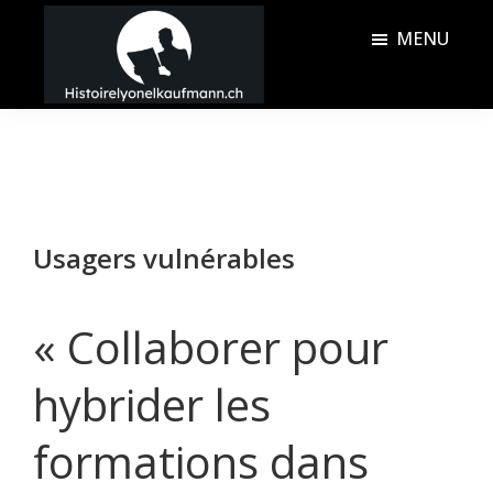
Passer
Passer
MENU
au
à
contenu
la
Histoire
principal
barre
Lyonel
latérale
Kaufmann
principale
Usagers vulnérables
« Collaborer pour
hybrider les
formations dans