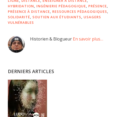
LIGNE
,
DISTANCE
,
ENSEIGNER À DISTANCE
,
HYBRIDATION
,
INGÉNIERIE PÉDAGOGIQUE
,
PRÉSENCE
,
PRÉSENCE À DISTANCE
,
RESSOURCES PÉDAGOGIQUES
,
SOLIDARITÉ
,
SOUTIEN AUX ÉTUDIANTS
,
USAGERS
VULNÉRABLES
Barre
Historien & Blogueur
En savoir plus…
latérale
principale
DERNIERS ARTICLES