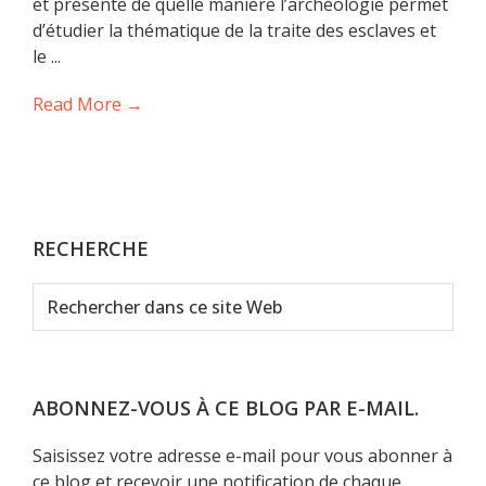
et présente de quelle manière l’archéologie permet
d’étudier la thématique de la traite des esclaves et
le ...
Read More →
RECHERCHE
Rechercher
dans
ce
site
Web
ABONNEZ-VOUS À CE BLOG PAR E-MAIL.
Saisissez votre adresse e-mail pour vous abonner à
ce blog et recevoir une notification de chaque