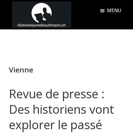
Passer
Passer
MENU
au
à
contenu
la
Histoire
principal
barre
Lyonel
latérale
Kaufmann
principale
Vienne
Revue de presse :
Des historiens vont
explorer le passé