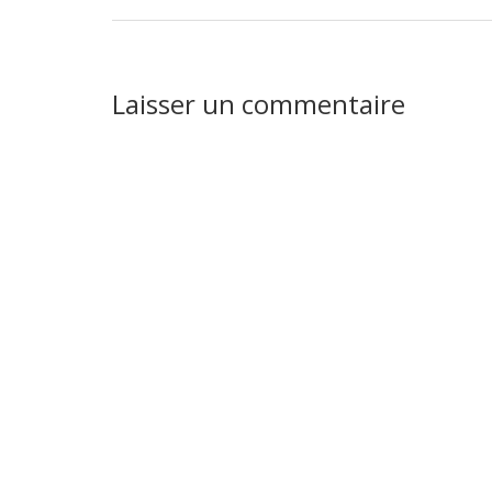
Interactions
Laisser un commentaire
du
lecteur