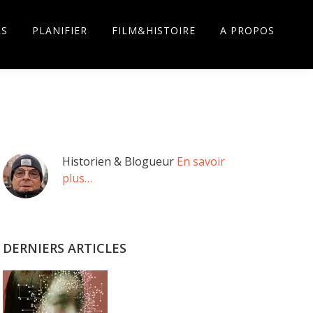
RS
PLANIFIER
FILM&HISTOIRE
A PROPOS
Barre
Historien & Blogueur
En savoir
plus…
latérale
principale
DERNIERS ARTICLES