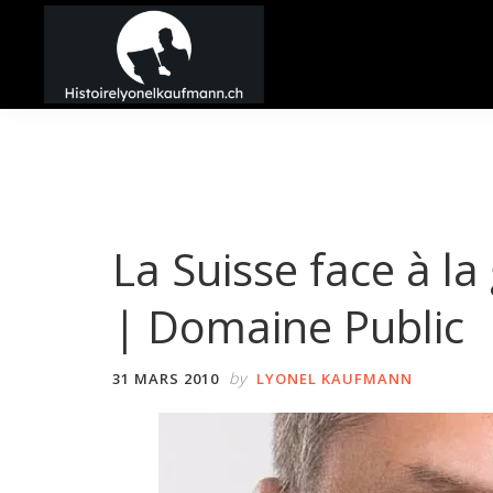
Passer
Passer
Passer
à
au
à
la
contenu
la
Histoire
navigation
principal
barre
Lyonel
principale
latérale
Kaufmann
principale
La Suisse face à la
| Domaine Public
by
31 MARS 2010
LYONEL KAUFMANN