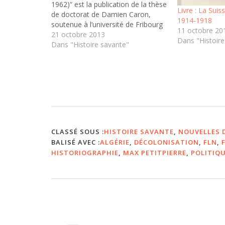
1962)“ est la publication de la thèse
Livre : La Suis
de doctorat de Damien Caron,
1914-1918
soutenue à l’université de Fribourg
11 octobre 20
en avril 2010. L’ouvrage se base sur
21 octobre 2013
Dans "Histoire
des sources algériennes, françaises
Dans "Histoire savante"
et suisses, conservées dans leurs
archives nationales respectives
ainsi que sur des sources orales
et…
CLASSÉ SOUS :
HISTOIRE SAVANTE
,
NOUVELLES D
BALISÉ AVEC :
ALGÉRIE
,
DÉCOLONISATION
,
FLN
,
HISTORIOGRAPHIE
,
MAX PETITPIERRE
,
POLITIQ