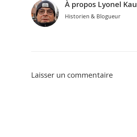
À propos
Lyonel Ka
Historien & Blogueur
Interactions
Laisser un commentaire
du
lecteur