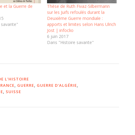
se et la Guerre de
Thèse de Ruth Fivaz-Silbermann
sur les Juifs refoulés durant la
15
Deuxième Guerre mondiale :
 savante"
apports et limites selon Hans Ulrich
Jost | infoclio
6 juin 2017
Dans "Histoire savante"
E L'HISTOIRE
FRANCE
,
GUERRE
,
GUERRE D'ALGÉRIE
,
UE
,
SUISSE