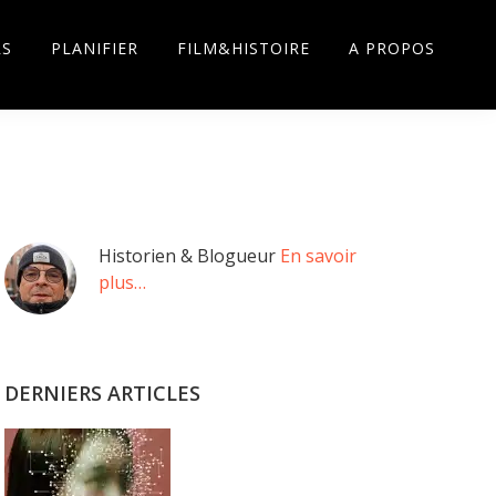
RS
PLANIFIER
FILM&HISTOIRE
A PROPOS
Barre
Historien & Blogueur
En savoir
plus…
latérale
principale
DERNIERS ARTICLES