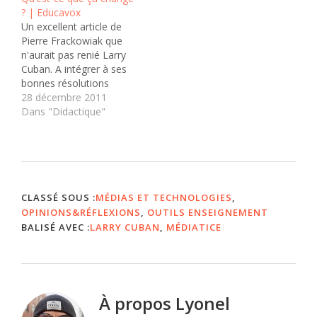
? | Educavox
l'information et de la
réformes et les
Un excellent article de
communication dans les
politiques scolaires se
Pierre Frackowiak que
écoles des États-Unis,
traduisent dans les faits
n'aurait pas renié Larry
"les élèves et les
et…
Cuban. A intégrer à ses
enseignants n'utilisent
bonnes résolutions
pas ces technologies
pédagogiques pour 2012.
28 décembre 2011
quotidiennement, au
Tout d'abord le constat :
Dans "Didactique"
mieux…
«Surprenant quelques
auditeurs convaincus que
le seul fait d’utiliser les
technologies nouvelles
est un progrès, j’ai posé
la question « qu’est-ce
CLASSÉ SOUS :
MÉDIAS ET TECHNOLOGIES
,
que ça change ? ».
OPINIONS&RÉFLEXIONS
,
OUTILS ENSEIGNEMENT
J’évoquai…
BALISÉ AVEC :
LARRY CUBAN
,
MÉDIATICE
À propos
Lyonel