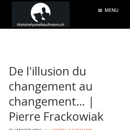
Passer
Passer
MENU
au
à
contenu
la
Histoire
principal
barre
Lyonel
latérale
Kaufmann
principale
De l'illusion du
changement au
changement… |
Pierre Frackowiak
by
31 JANVIER 2011
LYONEL KAUFMANN