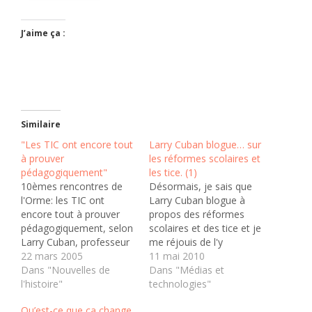
J’aime ça :
Similaire
"Les TIC ont encore tout
Larry Cuban blogue… sur
à prouver
les réformes scolaires et
pédagogiquement"
les tice. (1)
10èmes rencontres de
Désormais, je sais que
l'Orme: les TIC ont
Larry Cuban blogue à
encore tout à prouver
propos des réformes
pédagogiquement, selon
scolaires et des tice et je
Larry Cuban, professeur
me réjouis de l'y
à Stanford 19-03-2005
22 mars 2005
retrouver après avoir lu
11 mai 2010
«Malgré un
Dans "Nouvelles de
avec grand intérêt ses
Dans "Médias et
développement
l'histoire"
ouvrages sur l'histoire de
technologies"
considérable de l'accès
l'enseignement, les
Qu’est-ce que ça change
aux technologies de
conditions pour que les