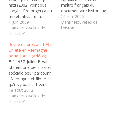
nazi (2002, voir sous
maître français du
l'onglet Prolonger) a eu
documentaire historique
un retentissement
est mort samedi dans sa
26 mai 2025
considérable. Certains
1 juin 2009
maison du sud-ouest de
Dans "Nouvelles de
ont dit qu'il marquait le
Dans "Nouvelles de
la France, a-t-on appris
l'histoire"
point final de la réflexion
l'histoire"
lundi auprès de sa
sur le nazisme... (Il rit) Un
famille. Fils du grand
Revue de presse : 1937 –
point final? C'est un
cinéaste allemand Max
Un été en Allemagne
début, au contraire! Pour
Ophüls (“ La Ronde”,
nazie | Arte (vidéos)
un livre de sociologie, ce
“Lola Montès”…), Marcel
Été 1937. Julien Bryan
livre a…
Ophüls avait fui
obtient une permission
l’Allemagne nazie enfant
spéciale pour parcourir
pour…
l'Allemagne et filmer ce
qu'il s'y passe. Il veut
montrer aux Américains
18 août 2012
la réalité du régime.
Dans "Nouvelles de
Deux mois durant, il
l'histoire"
filme un peu tout sans a
priori dans un style aux
antipodes de celui de
Leni Riefenstahl. S'il n'a