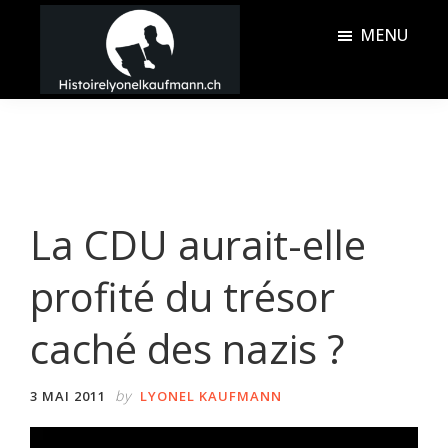
Passer
Passer
MENU
au
à
contenu
la
Histoire
principal
barre
Lyonel
latérale
Kaufmann
principale
La CDU aurait-elle
profité du trésor
caché des nazis ?
by
3 MAI 2011
LYONEL KAUFMANN