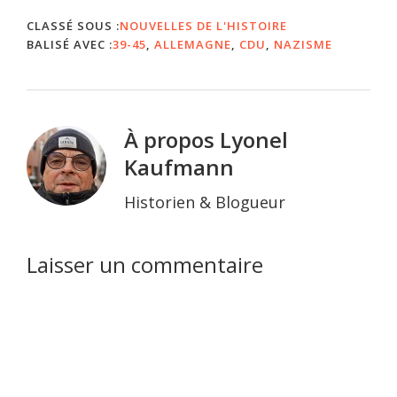
pas…
CLASSÉ SOUS :
NOUVELLES DE L'HISTOIRE
BALISÉ AVEC :
39-45
,
ALLEMAGNE
,
CDU
,
NAZISME
À propos
Lyonel
Kaufmann
Historien & Blogueur
Interactions
Laisser un commentaire
du
lecteur