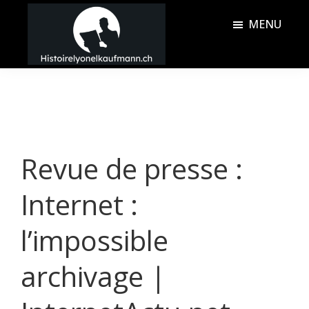
Passer
Passer
MENU
au
à
contenu
la
Histoire
principal
barre
Lyonel
latérale
Kaufmann
principale
Revue de presse :
Internet :
l’impossible
archivage |