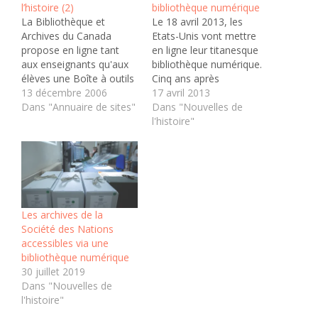
l’histoire (2)
bibliothèque numérique
La Bibliothèque et
Le 18 avril 2013, les
Archives du Canada
Etats-Unis vont mettre
propose en ligne tant
en ligne leur titanesque
aux enseignants qu'aux
bibliothèque numérique.
élèves une Boîte à outils
Cinq ans après
fort utile relativement
13 décembre 2006
"Europeana", la
17 avril 2013
tant à la recherche en
Dans "Annuaire de sites"
bibliothèque numérique
Dans "Nouvelles de
ligne qu'à l'utilisation et
européenne, la Digital
l'histoire"
analyse de documents
Public Library of America
en histoire ou dans
(DPLA) naît. A l’initiative
d'autres discipline. A son
du Berkman Center for
menu : Entrevues orales :
Internet & Society, la
préparation, réalisation
Digital Public Library of
et communication…
America (DPLA)
Les archives de la
rassemblera les
Société des Nations
documents numérisés…
accessibles via une
bibliothèque numérique
30 juillet 2019
Dans "Nouvelles de
l'histoire"