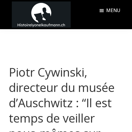
Passer
Passer
MENU
au
à
contenu
la
Histoire
principal
barre
Lyonel
latérale
Kaufmann
principale
Piotr Cywinski,
directeur du musée
d’Auschwitz : “Il est
temps de veiller