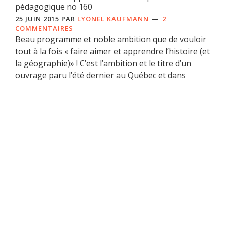
pédagogique no 160
25 JUIN 2015
PAR
LYONEL KAUFMANN
2
COMMENTAIRES
Beau programme et noble ambition que de vouloir
tout à la fois « faire aimer et apprendre l’histoire (et
la géographie)» ! C’est l’ambition et le titre d’un
ouvrage paru l’été dernier au Québec et dans
lequel j’ai participé, et d’une certaine manière
également le Café pédagogique. Destiné en
premier lieu aux futurs enseignants […]
Cette création est mise à disposition sous un
contrat Creative Commons
. Lyonel Kaufmann 2004-
2026