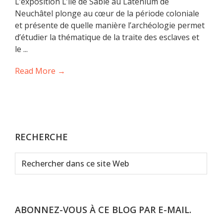
L’exposition L’île de Sable au Laténium de
Neuchâtel plonge au cœur de la période coloniale
et présente de quelle manière l’archéologie permet
d’étudier la thématique de la traite des esclaves et
le ...
Read More →
RECHERCHE
Rechercher
dans
ce
site
Web
ABONNEZ-VOUS À CE BLOG PAR E-MAIL.