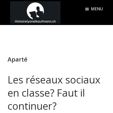
Passer
Passer
MENU
au
à
contenu
la
Histoire
principal
barre
Lyonel
latérale
Kaufmann
principale
Aparté
Les réseaux sociaux
en classe? Faut il
continuer?