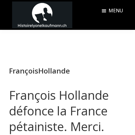
Passer
Passer
MENU
au
à
contenu
la
Histoire
principal
barre
Lyonel
latérale
Kaufmann
principale
FrançoisHollande
François Hollande
défonce la France
pétainiste. Merci.