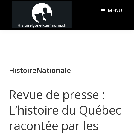
Passer
Passer
MENU
au
à
contenu
la
Histoire
principal
barre
Lyonel
latérale
Kaufmann
principale
HistoireNationale
Revue de presse :
L’histoire du Québec
racontée par les