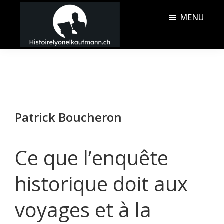
Passer
Passer
MENU
au
à
contenu
la
Histoire
principal
barre
Lyonel
latérale
Kaufmann
principale
Patrick Boucheron
Ce que l’enquête
historique doit aux
voyages et à la