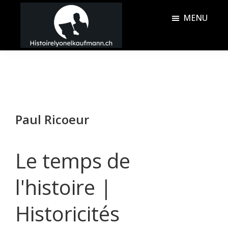
Passer
Passer
MENU
au
à
contenu
la
Histoire
principal
barre
Lyonel
latérale
Kaufmann
principale
Paul Ricoeur
Le temps de
l'histoire |
Historicités