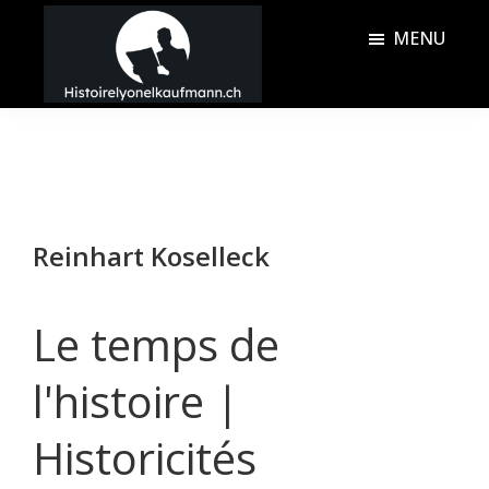
Passer
Passer
MENU
au
à
contenu
la
Histoire
principal
barre
Lyonel
latérale
Kaufmann
principale
Reinhart Koselleck
Le temps de
l'histoire |
Historicités