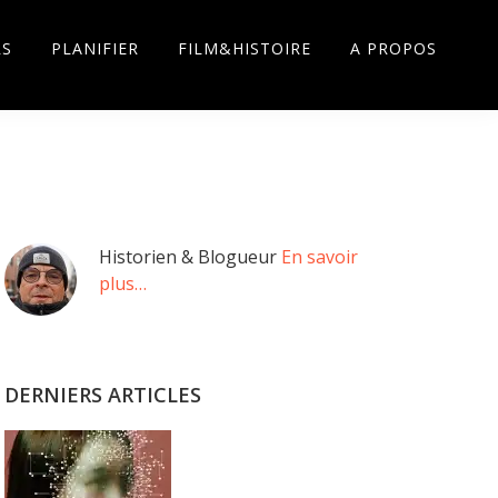
RS
PLANIFIER
FILM&HISTOIRE
A PROPOS
Barre
Historien & Blogueur
En savoir
plus…
latérale
principale
DERNIERS ARTICLES