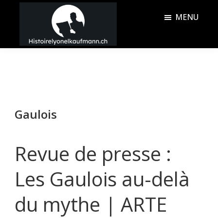
Passer
Passer
MENU
au
à
contenu
la
Histoire
principal
barre
Lyonel
latérale
Kaufmann
principale
Gaulois
Revue de presse :
Les Gaulois au-delà
du mythe | ARTE