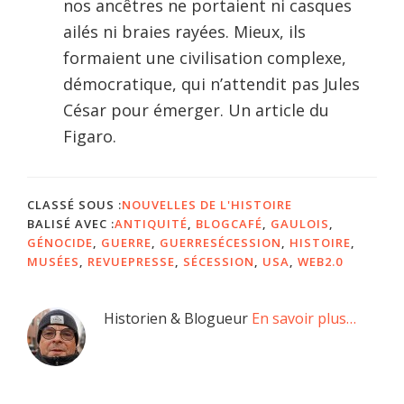
nos ancêtres ne portaient ni casques
ailés ni braies rayées. Mieux, ils
formaient une civi­lisation complexe,
démocratique, qui n’attendit pas Jules
César pour émerger. Un article du
Figaro.
CLASSÉ SOUS :
NOUVELLES DE L'HISTOIRE
BALISÉ AVEC :
ANTIQUITÉ
,
BLOGCAFÉ
,
GAULOIS
,
GÉNOCIDE
,
GUERRE
,
GUERRESÉCESSION
,
HISTOIRE
,
MUSÉES
,
REVUEPRESSE
,
SÉCESSION
,
USA
,
WEB2.0
Barre
Historien & Blogueur
En savoir plus…
latérale
principale