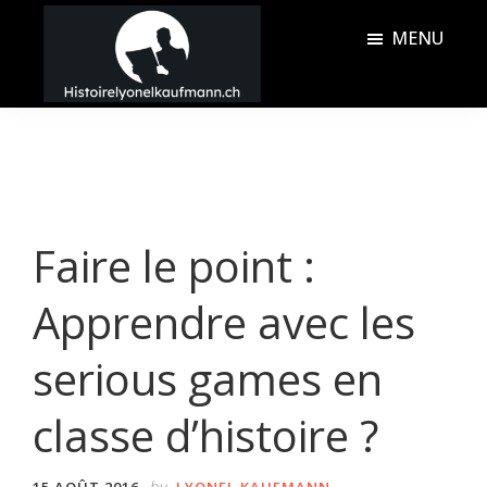
Passer
Passer
MENU
au
à
contenu
la
Histoire
principal
barre
Lyonel
latérale
Kaufmann
principale
Faire le point :
Apprendre avec les
serious games en
classe d’histoire ?
by
15 AOÛT 2016
LYONEL KAUFMANN