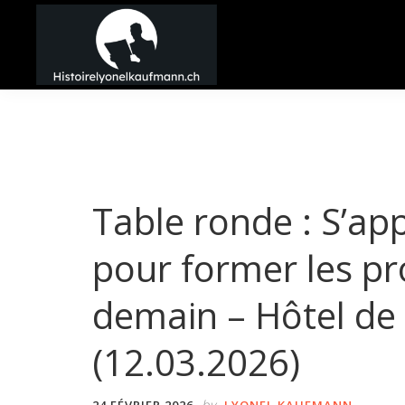
Passer
Passer
Passer
à
au
à
la
contenu
la
Histoire
navigation
principal
barre
Lyonel
principale
latérale
Kaufmann
principale
Table ronde : S’ap
pour former les pr
demain – Hôtel de 
(12.03.2026)
by
24 FÉVRIER 2026
LYONEL KAUFMANN