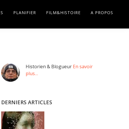
RS
PLANIFIER
FILM&HISTOIRE
A PROPOS
Barre
Historien & Blogueur
En savoir
plus…
latérale
principale
DERNIERS ARTICLES