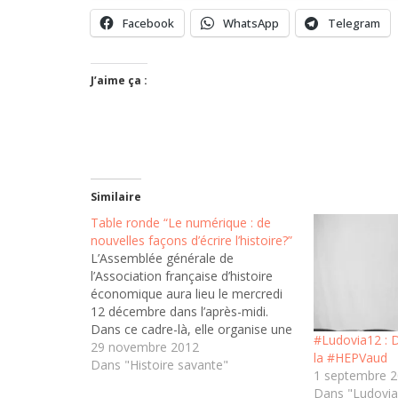
Facebook
WhatsApp
Telegram
J’aime ça :
Similaire
Table ronde “Le numérique : de
nouvelles façons d’écrire l’histoire?”
L’Assemblée générale de
l’Association française d’histoire
économique aura lieu le mercredi
12 décembre dans l’après-midi.
Dans ce cadre-là, elle organise une
#Ludovia12 : 
table ronde intitulée “Le numérique
29 novembre 2012
la #HEPVaud
: de nouvelles façons d’écrire
Dans "Histoire savante"
1 septembre 
l’histoire?” Cette table ronde,
Dans "Ludovia