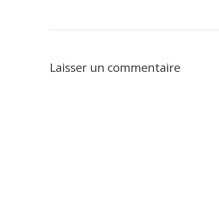
Interactions
Laisser un commentaire
du
lecteur