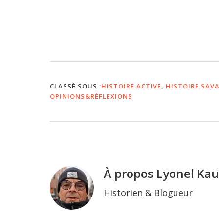
organisée par Frédéric Clavert
(Centre virtuel de la connaissance
sur l’Europe, Luxembourg) et Claire
Lemercier…
CLASSÉ SOUS :
HISTOIRE ACTIVE
,
HISTOIRE SAV
OPINIONS&RÉFLEXIONS
À propos
Lyonel Ka
Historien & Blogueur