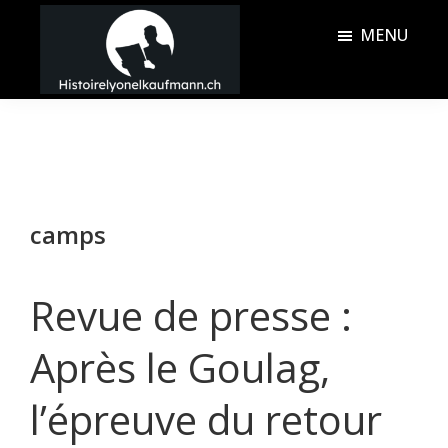
Passer
Passer
MENU
au
à
contenu
la
Histoire
principal
barre
Lyonel
latérale
Kaufmann
principale
camps
Revue de presse :
Après le Goulag,
l’épreuve du retour