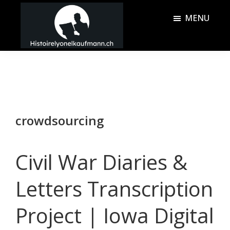
Passer
Passer
MENU
au
à
contenu
la
Histoire
principal
barre
Lyonel
latérale
Kaufmann
principale
crowdsourcing
Civil War Diaries &
Letters Transcription
Project | Iowa Digital