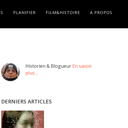
RS
PLANIFIER
FILM&HISTOIRE
A PROPOS
Barre
Historien & Blogueur
En savoir
plus…
latérale
principale
DERNIERS ARTICLES