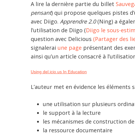
A lire la dernière partie du billet
Sauvega
pensant
) qui propose quelques pistes d’
avec Diigo.
Apprendre 2.0
(Ning) a égale
l’utilisation de Diigo (
Diigo le sous-esti
question avec Delicious
(Partager des li
signalerai
une page
présentant des exem
ainsi qu’un article consacré à l’utilisat
Using del.icio.us In Education
L’auteur met en évidence les éléments s
une utilisation sur plusieurs ordin
le support à la lecture
les mécanismes de construction d
la ressource documentaire