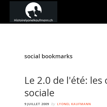
Passer
Passer
Passer
à
au
à
la
contenu
la
Histoire
navigation
principal
barre
Lyonel
principale
latérale
Kaufmann
principale
social bookmarks
Le 2.0 de l'été: les
sociale
by
9 JUILLET 2009
LYONEL KAUFMANN