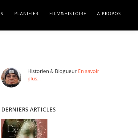
RS
PLANIFIER
FILM&HISTOIRE
A PROPOS
Barre
Historien & Blogueur
En savoir
plus…
latérale
principale
DERNIERS ARTICLES