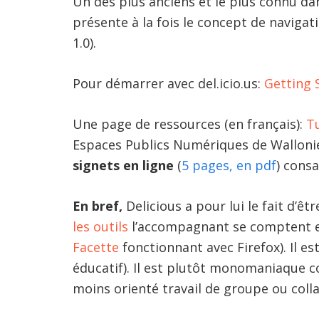
Un des plus anciens et le plus connu d
présente à la fois le concept de navigati
1.0).
Pour démarrer avec del.icio.us:
Getting 
Une page de ressources (en français):
Tu
Espaces Publics Numériques de Wallonie
signets en ligne
(
5 pages, en pdf
) consa
En bref,
Delicious a pour lui le fait d’êt
les outils
l’accompagnant se comptent en
Facette
fonctionnant avec Firefox). Il e
éducatif). Il est plutôt monomaniaque c
moins orienté travail de groupe ou colla