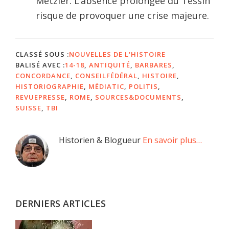
Metzler. L’absence prolongée du Tessin
risque de provoquer une crise majeure.
CLASSÉ SOUS :
NOUVELLES DE L'HISTOIRE
BALISÉ AVEC :
14-18
,
ANTIQUITÉ
,
BARBARES
,
CONCORDANCE
,
CONSEILFÉDÉRAL
,
HISTOIRE
,
HISTORIOGRAPHIE
,
MÉDIATIC
,
POLITIS
,
REVUEPRESSE
,
ROME
,
SOURCES&DOCUMENTS
,
SUISSE
,
TBI
Barre
Historien & Blogueur
En savoir plus…
latérale
principale
DERNIERS ARTICLES