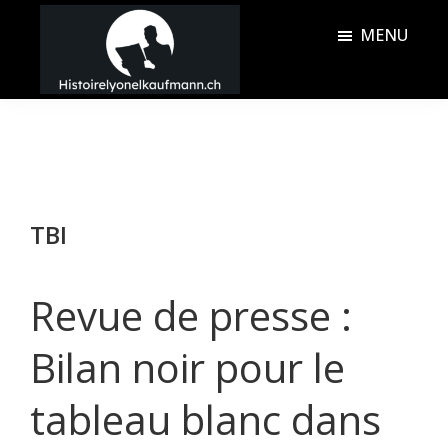
Passer
Passer
MENU
au
à
contenu
la
Histoire
principal
barre
Lyonel
latérale
Kaufmann
principale
TBI
Revue de presse :
Bilan noir pour le
tableau blanc dans