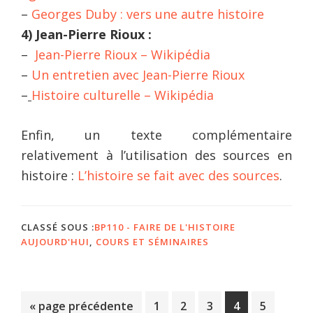
–
Georges Duby : vers une autre histoire
4) Jean-Pierre Rioux :
–
Jean-Pierre Rioux – Wikipédia
–
Un entretien avec Jean-Pierre Rioux
–
Histoire culturelle – Wikipédia
Enfin, un texte complémentaire
relativement à l’utilisation des sources en
histoire :
L’histoire se fait avec des sources
.
CLASSÉ SOUS :
BP110 - FAIRE DE L'HISTOIRE
AUJOURD'HUI
,
COURS ET SÉMINAIRES
Aller
Page
Page
Page
Page
Page
«
page précédente
1
2
3
4
5