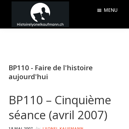
Passer
Passer
MENU
au
à
contenu
la
Histoire
principal
barre
Lyonel
latérale
Kaufmann
principale
BP110 - Faire de l'histoire
aujourd'hui
BP110 – Cinquième
séance (avril 2007)
by
18 MAI 2007
LYONEL KAUFMANN