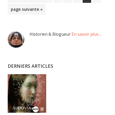
à
Aller
page suivante »
la
à
la
Barre
Historien & Blogueur
En savoir plus…
latérale
principale
DERNIERS ARTICLES