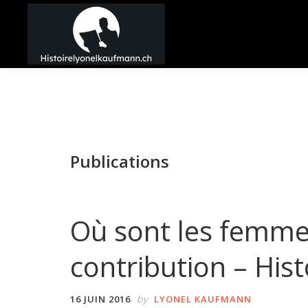
Passer
Passer
Passer
à
au
à
la
contenu
la
Histoire
navigation
principal
barre
Lyonel
principale
latérale
Kaufmann
principale
Publications
Où sont les femme
contribution – His
by
16 JUIN 2016
LYONEL KAUFMANN