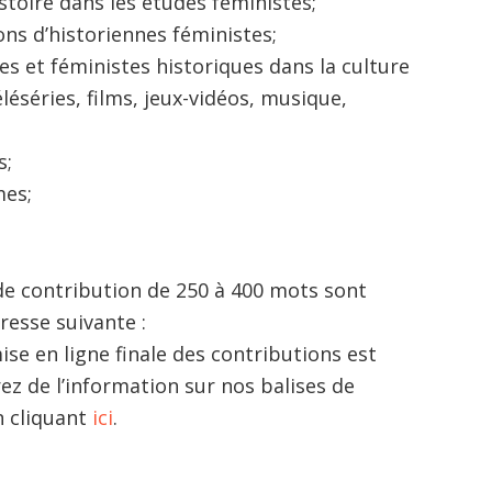
istoire dans les études féministes;
ns d’historiennes féministes;
s et féministes historiques dans la culture
léséries, films, jeux-vidéos, musique,
s;
mes;
de contribution de 250 à 400 mots sont
adresse suivante :
mise en ligne finale des contributions est
z de l’information sur nos balises de
n cliquant
ici
.