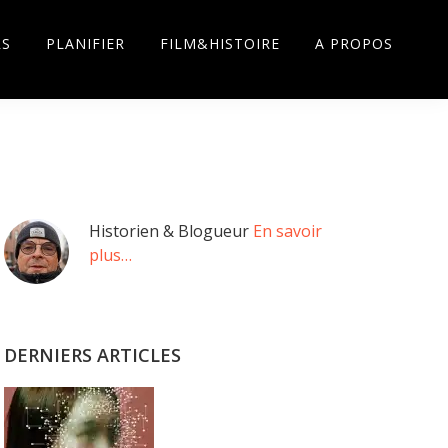
RS
PLANIFIER
FILM&HISTOIRE
A PROPOS
Barre
Historien & Blogueur
En savoir
plus…
latérale
principale
DERNIERS ARTICLES