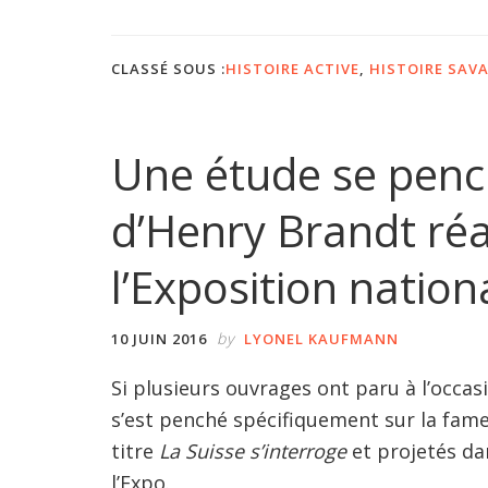
CLASSÉ SOUS :
HISTOIRE ACTIVE
,
HISTOIRE SAV
Une étude se pench
d’Henry Brandt réa
l’Exposition natio
by
10 JUIN 2016
LYONEL KAUFMANN
Si plusieurs ouvrages ont paru à l’occas
s’est penché spécifiquement sur la fame
titre
La Suisse s’interroge
et projetés da
l’Expo.