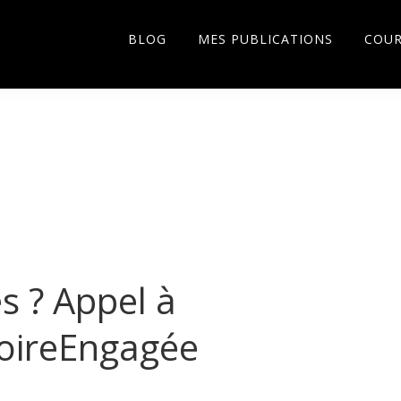
BLOG
MES PUBLICATIONS
COU
s ? Appel à
toireEngagée