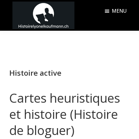
Passer
Passer
MENU
au
à
contenu
la
Histoire
principal
barre
Lyonel
latérale
Kaufmann
principale
Histoire active
Cartes heuristiques
et histoire (Histoire
de bloguer)