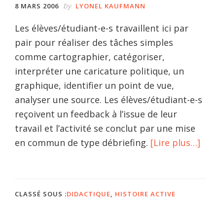
by
8 MARS 2006
LYONEL KAUFMANN
Les élèves/étudiant-e-s travaillent ici par
pair pour réaliser des tâches simples
comme cartographier, catégoriser,
interpréter une caricature politique, un
graphique, identifier un point de vue,
analyser une source. Les élèves/étudiant-e-s
reçoivent un feedback à l’issue de leur
travail et l’activité se conclut par une mise
à
en commun de type débriefing.
[Lire plus…]
prop
Cons
de
CLASSÉ SOUS :
DIDACTIQUE
,
HISTOIRE ACTIVE
comp
socia