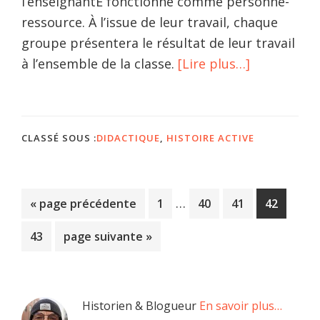
l’enseignantE fonctionne comme personne-
ressource. À l’issue de leur travail, chaque
groupe présentera le résultat de leur travail
à
à l’ensemble de la classe.
[Lire plus…]
propos03.
Résolution
de
CLASSÉ SOUS :
DIDACTIQUE
,
HISTOIRE ACTIVE
problèmes
par
coopératio
Pages
…
Aller
Page
Page
Page
Page
«
page précédente
1
40
41
42
provisoires
à
Page
Aller
43
page suivante »
omises
la
à
la
Barre
Historien & Blogueur
En savoir plus…