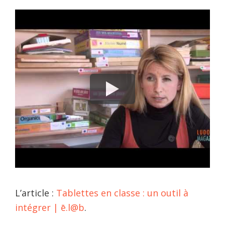
L’article :
Tablettes en classe : un outil à
intégrer | ē.l@b
.