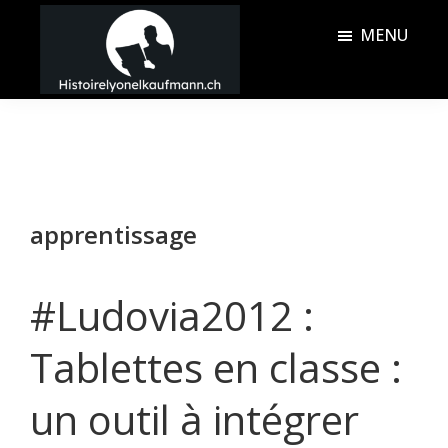
Passer
Passer
MENU
au
à
contenu
la
Histoire
principal
barre
Lyonel
latérale
Kaufmann
principale
apprentissage
#Ludovia2012 :
Tablettes en classe :
un outil à intégrer