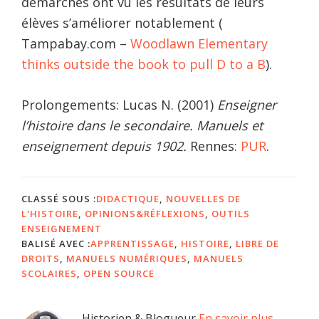
démarches ont vu les résultats de leurs
élèves s’améliorer notablement (
Tampabay.com –
Woodlawn Elementary
thinks outside the book to pull D to a B
).
Prolongements: Lucas N. (2001)
Enseigner
l’histoire dans le secondaire. Manuels et
enseignement depuis 1902.
Rennes:
PUR
.
CLASSÉ SOUS :
DIDACTIQUE
,
NOUVELLES DE
L'HISTOIRE
,
OPINIONS&RÉFLEXIONS
,
OUTILS
ENSEIGNEMENT
BALISÉ AVEC :
APPRENTISSAGE
,
HISTOIRE
,
LIBRE DE
DROITS
,
MANUELS NUMÉRIQUES
,
MANUELS
SCOLAIRES
,
OPEN SOURCE
Historien & Blogueur
En savoir plus…