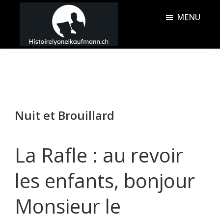
Passer
Passer
MENU
au
à
contenu
la
Histoire
principal
barre
Lyonel
latérale
Kaufmann
principale
Nuit et Brouillard
La Rafle : au revoir
les enfants, bonjour
Monsieur le