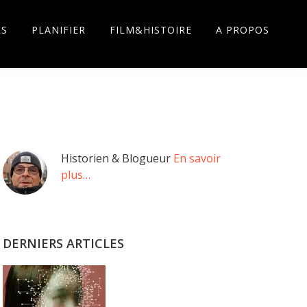
RS
PLANIFIER
FILM&HISTOIRE
A PROPOS
Barre
Historien & Blogueur
En savoir
plus…
latérale
principale
DERNIERS ARTICLES