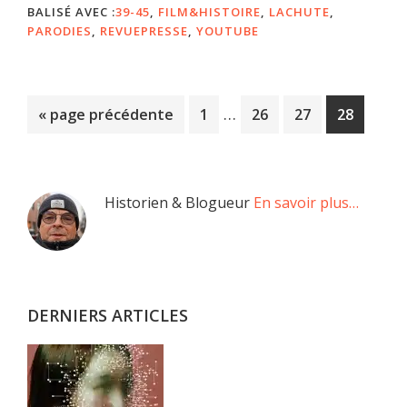
BALISÉ AVEC :
39-45
,
FILM&HISTOIRE
,
LACHUTE
,
PARODIES
,
REVUEPRESSE
,
YOUTUBE
Pages
…
Aller
Page
Page
Page
Page
«
page précédente
1
26
27
28
provisoires
à
omises
la
Barre
Historien & Blogueur
En savoir plus…
latérale
principale
DERNIERS ARTICLES