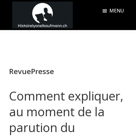
Passer
Passer
MENU
au
à
contenu
la
Histoire
principal
barre
Lyonel
latérale
Kaufmann
principale
RevuePresse
Comment expliquer,
au moment de la
parution du