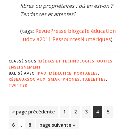
libres ou propriétaires : où en est-on ?
Tendances et attentes?
(tags:
RevuePresse
blogcafé
éducation
Ludovia2011
RessourcesNumériques
)
CLASSÉ SOUS :
MÉDIAS ET TECHNOLOGIES
,
OUTILS
ENSEIGNEMENT
BALISÉ AVEC :
IPAD
,
MÉDIATICE
,
PORTABLES
,
RÉSEAUXSOCIAUX
,
SMARTPHONES
,
TABLETTES
,
TWITTER
Aller
Page
Page
Page
Page
Page
«
page précédente
1
2
3
4
5
à
Pages
…
Page
Page
Aller
6
8
page suivante »
la