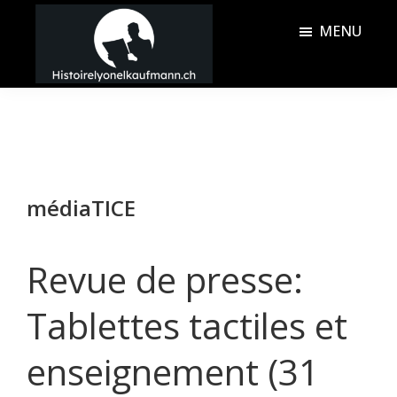
Passer
Passer
MENU
au
à
contenu
la
Histoire
principal
barre
Lyonel
latérale
Kaufmann
principale
médiaTICE
Revue de presse:
Tablettes tactiles et
enseignement (31