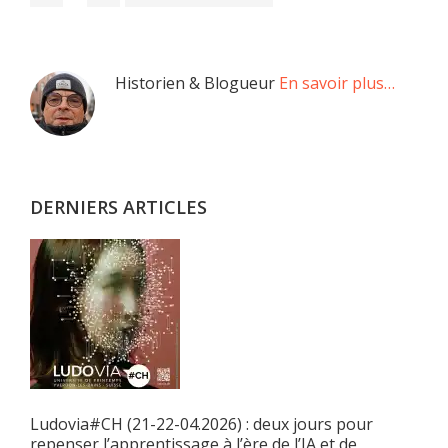
provisoires
à
omises
la
Barre
Historien & Blogueur
En savoir plus…
latérale
principale
DERNIERS ARTICLES
Ludovia#CH (21-22-04.2026) : deux jours pour
repenser l’apprentissage à l’ère de l’IA et de