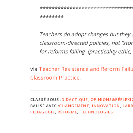
*******************************
********
Teachers do adopt changes but they ar
classroom-directed policies, not “sto
for reforms failing (practicality ethic, 
via
Teacher Resistance and Reform Fail
Classroom Practice
.
CLASSÉ SOUS :
DIDACTIQUE
,
OPINIONS&RÉFLEXI
BALISÉ AVEC :
CHANGEMENT
,
INNOVATION
,
LAR
PÉDAGOGIE
,
RÉFORME
,
TECHNOLOGIES