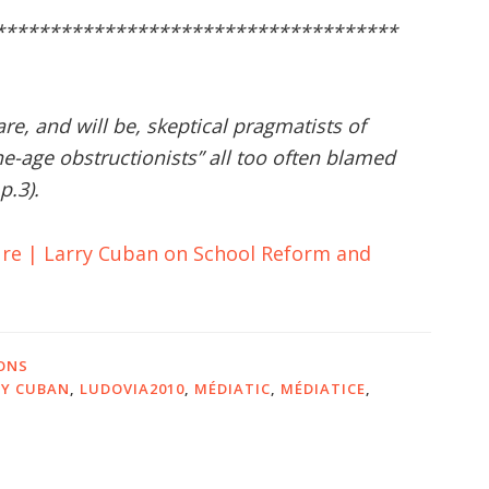
*************************************
e, and will be, skeptical pragmatists of
ne-age obstructionists” all too often blamed
p.3).
ure | Larry Cuban on School Reform and
ONS
RY CUBAN
,
LUDOVIA2010
,
MÉDIATIC
,
MÉDIATICE
,