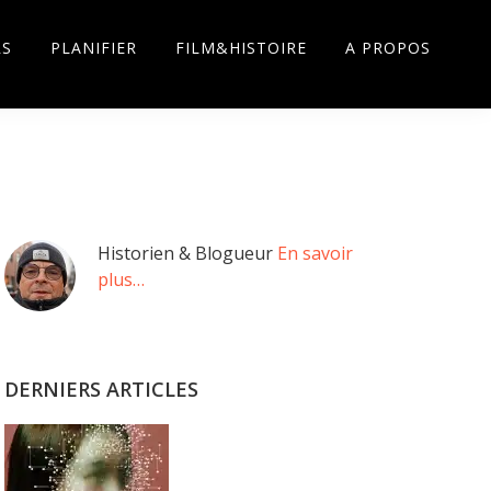
RS
PLANIFIER
FILM&HISTOIRE
A PROPOS
Barre
Historien & Blogueur
En savoir
plus…
latérale
principale
DERNIERS ARTICLES