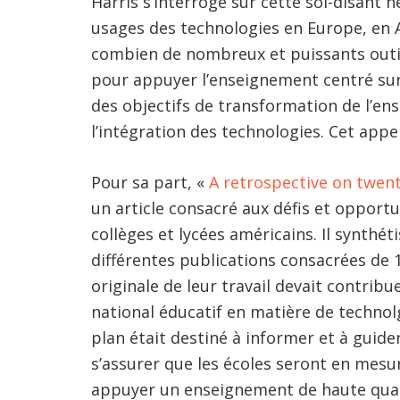
Harris s’interroge sur cette soi-disant n
usages des technologies en Europe, en 
combien de nombreux et puissants outils
pour appuyer l’enseignement centré sur l
des objectifs de transformation de l’e
l’intégration des technologies. Cet appe
Pour sa part, «
A retrospective on twent
un article consacré aux défis et opportu
collèges et lycées américains. Il synthé
différentes publications consacrées de 1
originale de leur travail devait contribu
national éducatif en matière de technol
plan était destiné à informer et à guide
s’assurer que les écoles seront en mesur
appuyer un enseignement de haute qualit