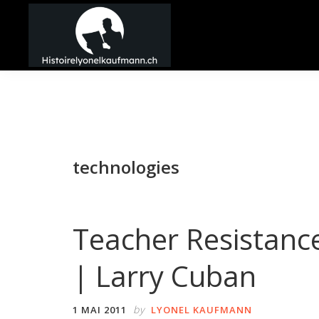
Passer
Passer
Passer
à
au
à
la
contenu
la
Histoire
navigation
principal
barre
Lyonel
principale
latérale
Kaufmann
principale
technologies
Teacher Resistanc
| Larry Cuban
by
1 MAI 2011
LYONEL KAUFMANN