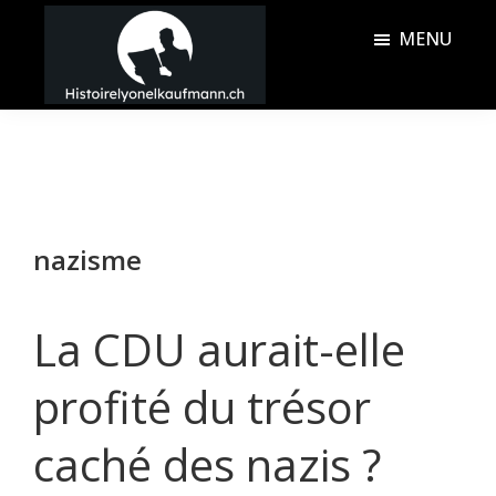
Passer
Passer
MENU
au
à
contenu
la
Histoire
principal
barre
Lyonel
latérale
Kaufmann
principale
nazisme
La CDU aurait-elle
profité du trésor
caché des nazis ?