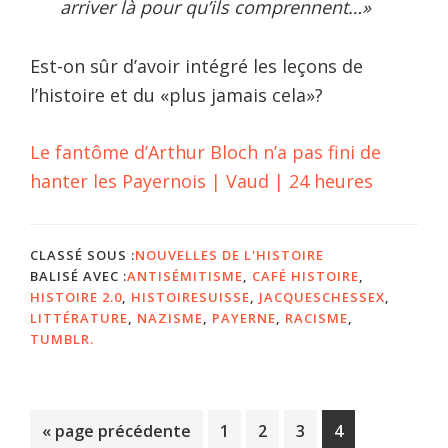
arriver là pour qu’ils comprennent…»
Est-on sûr d’avoir intégré les leçons de
l’histoire et du «plus jamais cela»?
Le fantôme d’Arthur Bloch n’a pas fini de
hanter les Payernois | Vaud | 24 heures
CLASSÉ SOUS :
NOUVELLES DE L'HISTOIRE
BALISÉ AVEC :
ANTISÉMITISME
,
CAFÉ HISTOIRE
,
HISTOIRE 2.0
,
HISTOIRESUISSE
,
JACQUESCHESSEX
,
LITTÉRATURE
,
NAZISME
,
PAYERNE
,
RACISME
,
TUMBLR.
Aller
Page
Page
Page
Page
«
page précédente
1
2
3
4